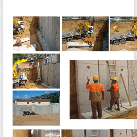
Laje Treliçada
Laje Volterrana
Lajotas
Pisos Intertravados
Pisograma "S"
Meio Fio
Simuladores
Localização
Contato
Webmail