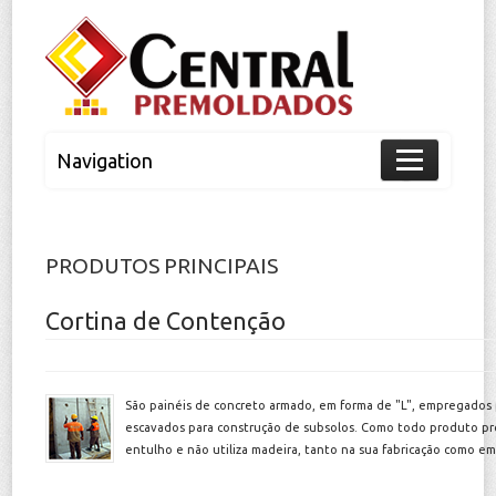
Navigation
Home
A Empresa
PRODUTOS PRINCIPAIS
Nossos Produtos
Cortina de Contenção
expand
Cortina de Contenção
São painéis de concreto armado, em forma de "L", empregados p
Estrutura de Concreto
escavados para construção de subsolos. Como todo produto pr
entulho e não utiliza madeira, tanto na sua fabricação como em
Laje Alveolar