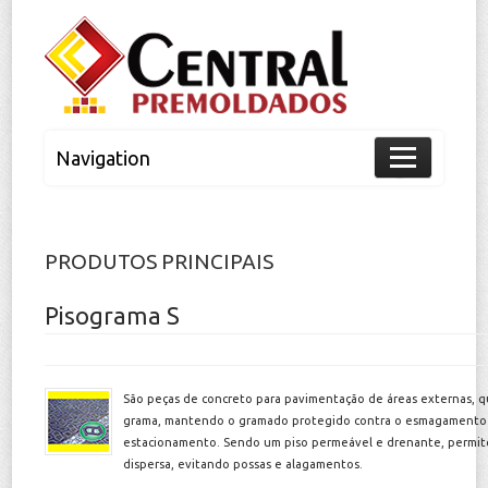
Navigation
Home
A Empresa
PRODUTOS PRINCIPAIS
Nossos Produtos
Pisograma S
expand
Cortina de Contenção
São peças de concreto para pavimentação de áreas externas, 
Estrutura de Concreto
grama, mantendo o gramado protegido contra o esmagamento 
estacionamento. Sendo um piso permeável e drenante, permite
Laje Alveolar
dispersa, evitando possas e alagamentos.