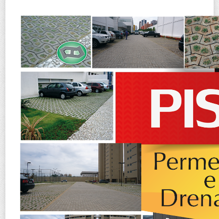
Laje Treliçada
Laje Volterrana
Lajotas
Pisos Intertravados
Pisograma "S"
Meio Fio
Simuladores
Localização
Contato
Webmail