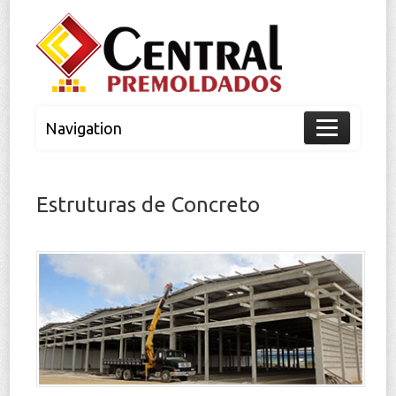
Navigation
Home
Estruturas de Concreto
A Empresa
Nossos Produtos
Simuladores
Localização
Contato
Webmail